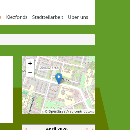
s
Kiezfonds
Stadtteilarbeit
Über uns
+
−
© OpenStreetMap contributors
<
April
2026
>
»