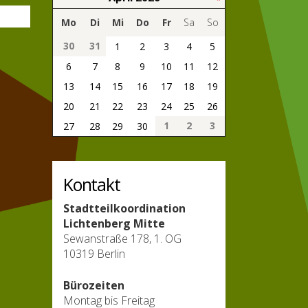
Mo
Di
Mi
Do
Fr
Sa
So
30
31
1
2
3
4
5
6
7
8
9
10
11
12
13
14
15
16
17
18
19
20
21
22
23
24
25
26
1
2
3
27
28
29
30
Kontakt
Stadtteilkoordination
Lichtenberg Mitte
Sewanstraße 178, 1. OG
10319 Berlin
Bürozeiten
Montag bis Freitag