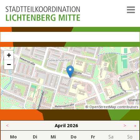
+
−
© OpenStreetMap contributors
<
April
2026
>
»
Mo
Di
Mi
Do
Fr
Sa
So