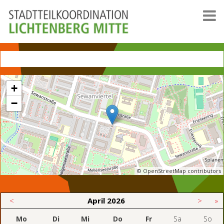
+
−
© OpenStreetMap contributors
<
April
2026
>
»
Mo
Di
Mi
Do
Fr
Sa
So