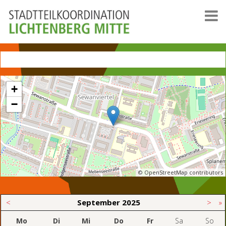
+
−
© OpenStreetMap contributors
<
September
2025
>
»
Mo
Di
Mi
Do
Fr
Sa
So