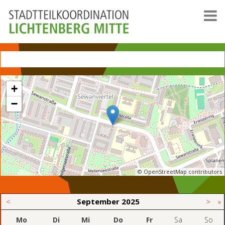
+
−
© OpenStreetMap contributors
<
September
2025
>
»
Mo
Di
Mi
Do
Fr
Sa
So