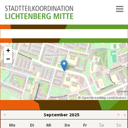
+
−
© OpenStreetMap contributors
<
September
2025
>
»
Mo
Di
Mi
Do
Fr
Sa
So