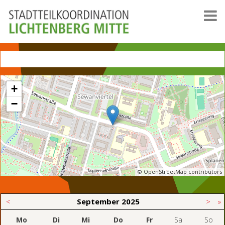
+
−
© OpenStreetMap contributors
<
September
2025
>
»
Mo
Di
Mi
Do
Fr
Sa
So