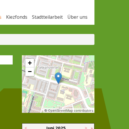
s
Kiezfonds
Stadtteilarbeit
Über uns
+
−
© OpenStreetMap contributors
<
Juni
2025
>
»