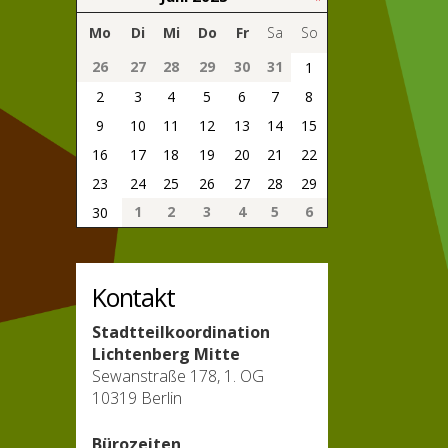
Mo
Di
Mi
Do
Fr
Sa
So
26
27
28
29
30
31
1
2
3
4
5
6
7
8
9
10
11
12
13
14
15
16
17
18
19
20
21
22
23
24
25
26
27
28
29
1
2
3
4
5
6
30
Kontakt
Stadtteilkoordination
Lichtenberg Mitte
Sewanstraße 178, 1. OG
10319 Berlin
Bürozeiten