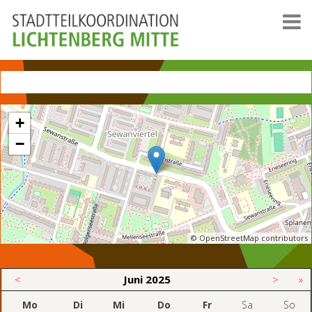
+
−
© OpenStreetMap contributors
<
Juni
2025
>
»
Mo
Di
Mi
Do
Fr
Sa
So