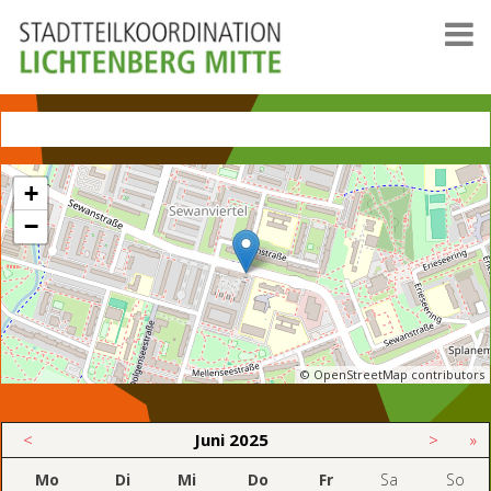
+
−
© OpenStreetMap contributors
<
Juni
2025
>
»
Mo
Di
Mi
Do
Fr
Sa
So