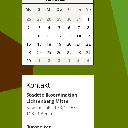
Mo
Di
Mi
Do
Fr
Sa
So
26
27
28
29
30
31
1
2
3
4
5
6
7
8
9
10
11
12
13
14
15
16
17
18
19
20
21
22
23
24
25
26
27
28
29
1
2
3
4
5
6
30
Kontakt
Stadtteilkoordination
Lichtenberg Mitte
Sewanstraße 178, 1. OG
10319 Berlin
Bürozeiten