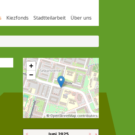
s
Kiezfonds
Stadtteilarbeit
Über uns
+
−
© OpenStreetMap contributors
<
Juni
2025
>
»