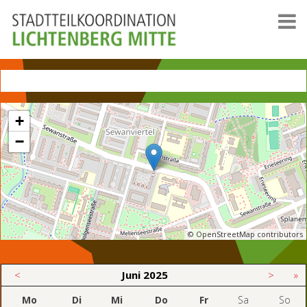
+
−
© OpenStreetMap contributors
<
Juni
2025
>
»
Mo
Di
Mi
Do
Fr
Sa
So