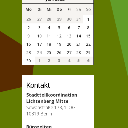
Mo
Di
Mi
Do
Fr
Sa
So
26
27
28
29
30
31
1
2
3
4
5
6
7
8
9
10
11
12
13
14
15
16
17
18
19
20
21
22
23
24
25
26
27
28
29
1
2
3
4
5
6
30
Kontakt
Stadtteilkoordination
Lichtenberg Mitte
Sewanstraße 178, 1. OG
10319 Berlin
Bürozeiten