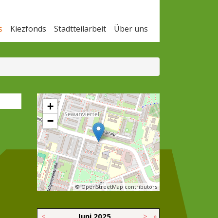
s
Kiezfonds
Stadtteilarbeit
Über uns
+
−
© OpenStreetMap contributors
<
Juni
2025
>
»