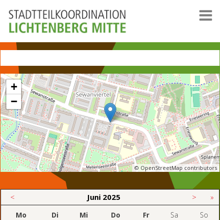
+
−
© OpenStreetMap contributors
<
Juni
2025
>
»
Mo
Di
Mi
Do
Fr
Sa
So