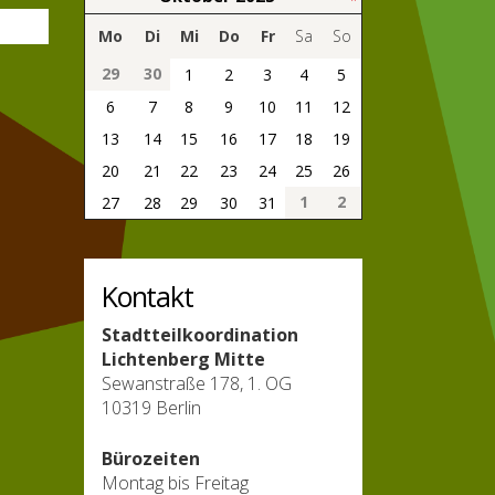
Mo
Di
Mi
Do
Fr
Sa
So
29
30
1
2
3
4
5
6
7
8
9
10
11
12
13
14
15
16
17
18
19
20
21
22
23
24
25
26
1
2
27
28
29
30
31
Kontakt
Stadtteilkoordination
Lichtenberg Mitte
Sewanstraße 178, 1. OG
10319 Berlin
Bürozeiten
Montag bis Freitag