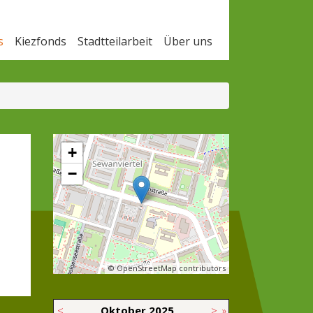
s
Kiezfonds
Stadtteilarbeit
Über uns
+
−
© OpenStreetMap contributors
<
Oktober
2025
>
»