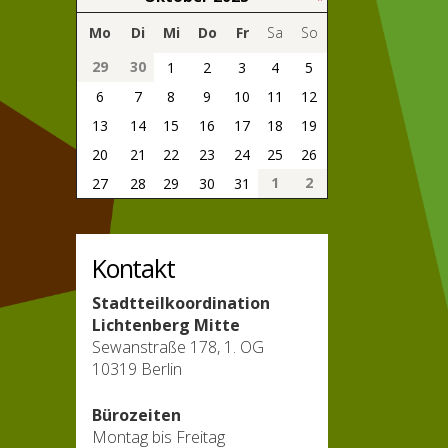
Mo
Di
Mi
Do
Fr
Sa
So
29
30
1
2
3
4
5
6
7
8
9
10
11
12
13
14
15
16
17
18
19
20
21
22
23
24
25
26
1
2
27
28
29
30
31
Kontakt
Stadtteilkoordination
Lichtenberg Mitte
Sewanstraße 178, 1. OG
10319 Berlin
Bürozeiten
Montag bis Freitag