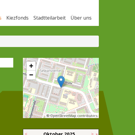
s
Kiezfonds
Stadtteilarbeit
Über uns
+
−
© OpenStreetMap contributors
<
Oktober
2025
>
»