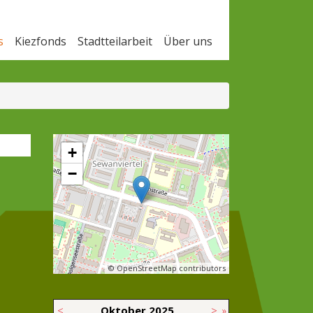
s
Kiezfonds
Stadtteilarbeit
Über uns
+
−
© OpenStreetMap contributors
<
Oktober
2025
>
»