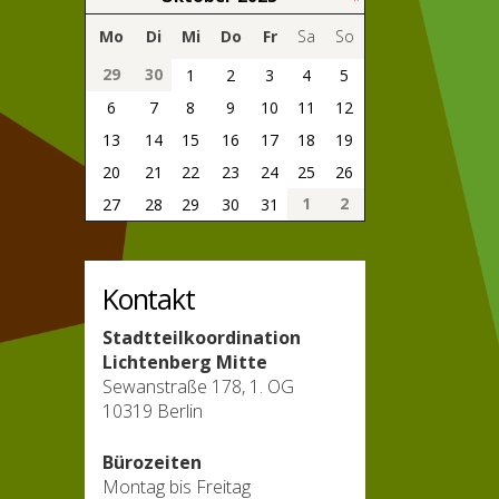
Mo
Di
Mi
Do
Fr
Sa
So
29
30
1
2
3
4
5
6
7
8
9
10
11
12
13
14
15
16
17
18
19
20
21
22
23
24
25
26
1
2
27
28
29
30
31
Kontakt
Stadtteilkoordination
Lichtenberg Mitte
Sewanstraße 178, 1. OG
10319 Berlin
Bürozeiten
Montag bis Freitag