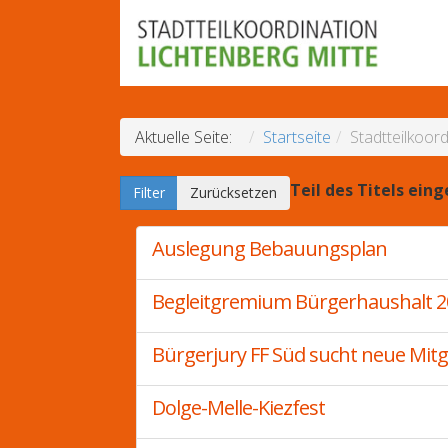
Aktuelle Seite:
Startseite
Stadtteilkoord
Teil des Titels ein
Filter
Zurücksetzen
Auslegung Bebauungsplan
Begleitgremium Bürgerhaushalt 2
Bürgerjury FF Süd sucht neue Mitg
Dolge-Melle-Kiezfest