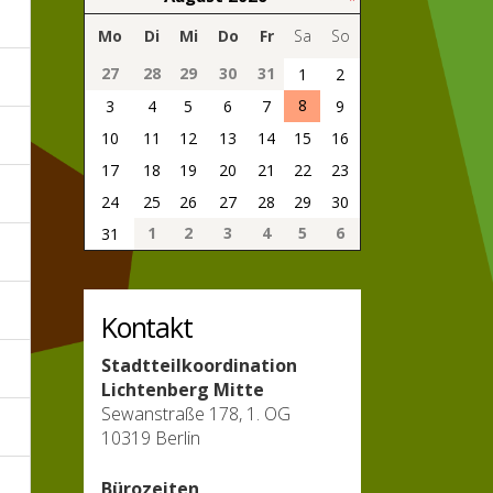
Mo
Di
Mi
Do
Fr
Sa
So
27
28
29
30
31
1
2
8
3
4
5
6
7
9
10
11
12
13
14
15
16
17
18
19
20
21
22
23
24
25
26
27
28
29
30
1
2
3
4
5
6
31
Kontakt
Stadtteilkoordination
Lichtenberg Mitte
Sewanstraße 178, 1. OG
10319 Berlin
Bürozeiten