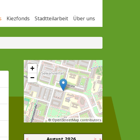
s
Kiezfonds
Stadtteilarbeit
Über uns
+
−
© OpenStreetMap contributors
<
August
2026
>
»