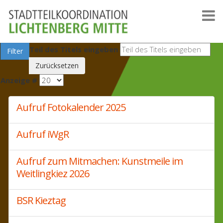
Teil des Titels eingeben
Filter
Zurücksetzen
Anzeige #
Aufruf Fotokalender 2025
Aufruf iWgR
Aufruf zum Mitmachen: Kunstmeile im
Weitlingkiez 2026
BSR Kieztag