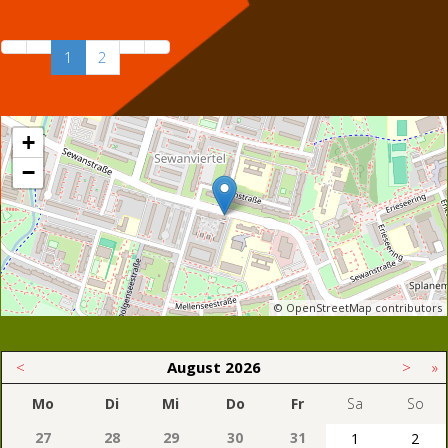
1
2
+
−
© OpenStreetMap contributors
<
August
2026
>
»
Mo
Di
Mi
Do
Fr
Sa
So
27
28
29
30
31
1
2