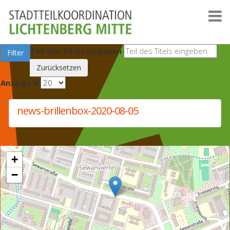
Teil des Titels eingeben
Filter
Zurücksetzen
Anzeige #
news-brillenbox-2020-08-05
+
−