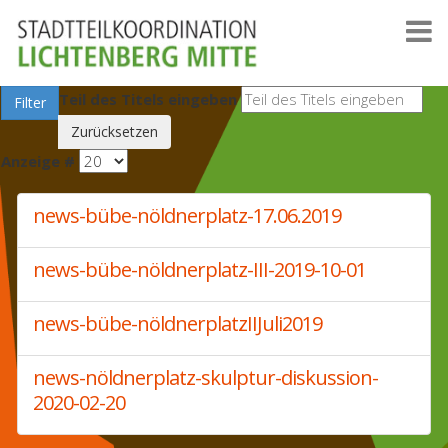
Teil des Titels eingeben
Filter
Zurücksetzen
Anzeige #
news-bübe-nöldnerplatz-17.06.2019
news-bübe-nöldnerplatz-III-2019-10-01
news-bübe-nöldnerplatzIIJuli2019
news-nöldnerplatz-skulptur-diskussion-
2020-02-20