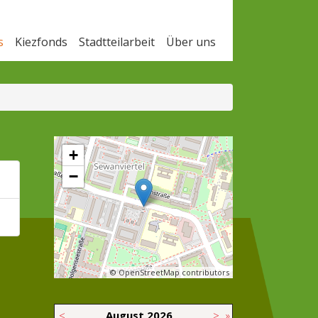
s
Kiezfonds
Stadtteilarbeit
Über uns
+
−
© OpenStreetMap contributors
<
August
2026
>
»