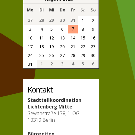
Mo
Di
Mi
Do
Fr
Sa
So
27
28
29
30
31
1
2
7
3
4
5
6
8
9
10
11
12
13
14
15
16
17
18
19
20
21
22
23
24
25
26
27
28
29
30
1
2
3
4
5
6
31
Kontakt
Stadtteilkoordination
Lichtenberg Mitte
Sewanstraße 178, 1. OG
10319 Berlin
Bürozeiten