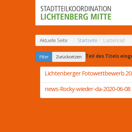
Aktuelle Seite:
Startseite
Lastenrad
Teil des Titels ein
Filter
Zurücksetzen
Lichtenberger Fotowettbewerb 20
news-Rocky-wieder-da-2020-06-08