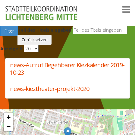
Teil des Titels eingeben
Filter
Zurücksetzen
Anzeige #
news-Aufruf Begehbarer Kiezkalender 2019-
10-23
news-kieztheater-projekt-2020
+
−