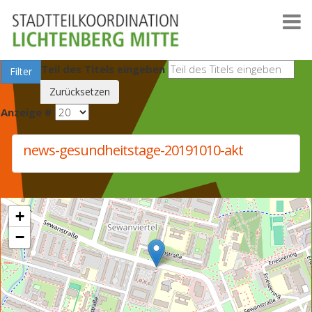
Teil des Titels eingeben
Filter
Zurücksetzen
Anzeige #
news-gesundheitstage-20191010-akt
+
−