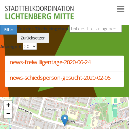
Teil des Titels eingeben
Filter
Zurücksetzen
Anzeige #
news-freiwilligentage-2020-06-24
news-schiedsperson-gesucht-2020-02-06
+
−