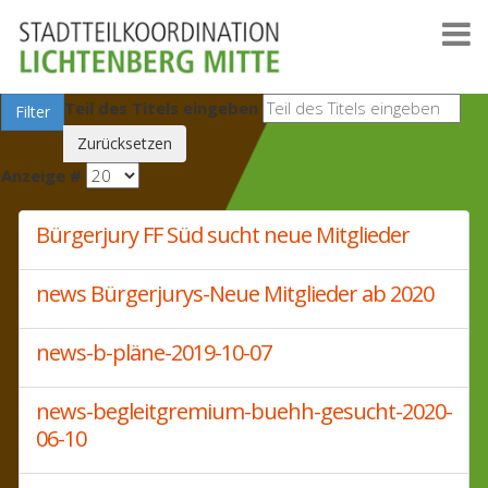
Teil des Titels eingeben
Filter
Zurücksetzen
Anzeige #
Bürgerjury FF Süd sucht neue Mitglieder
news Bürgerjurys-Neue Mitglieder ab 2020
news-b-pläne-2019-10-07
news-begleitgremium-buehh-gesucht-2020-
06-10