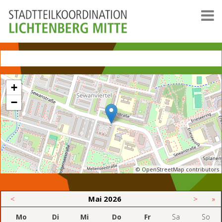
+
−
© OpenStreetMap contributors
<
Mai
2026
>
»
Mo
Di
Mi
Do
Fr
Sa
So