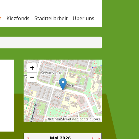
s
Kiezfonds
Stadtteilarbeit
Über uns
+
−
© OpenStreetMap contributors
<
Mai
2026
>
»