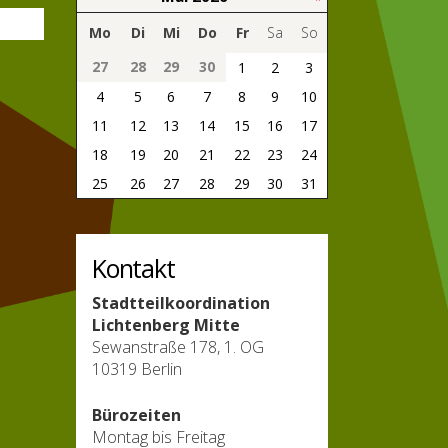
Mo
Di
Mi
Do
Fr
Sa
So
27
28
29
30
1
2
3
4
5
6
7
8
9
10
11
12
13
14
15
16
17
18
19
20
21
22
23
24
25
26
27
28
29
30
31
Kontakt
Stadtteilkoordination
Lichtenberg Mitte
Sewanstraße 178, 1. OG
10319 Berlin
Bürozeiten
Montag bis Freitag