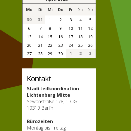
Mo
Di
Mi
Do
Fr
Sa
So
30
31
1
2
3
4
5
6
7
8
9
10
11
12
13
14
15
16
17
18
19
20
21
22
23
24
25
26
1
2
3
27
28
29
30
Kontakt
Stadtteilkoordination
Lichtenberg Mitte
Sewanstraße 178, 1. OG
10319 Berlin
Bürozeiten
Montag bis Freitag