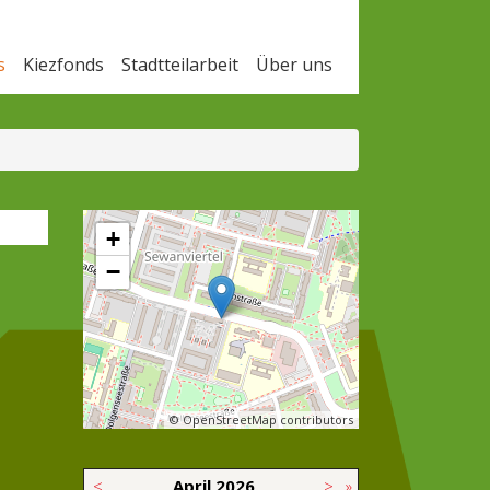
s
Kiezfonds
Stadtteilarbeit
Über uns
+
−
© OpenStreetMap contributors
<
April
2026
>
»