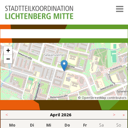
+
−
© OpenStreetMap contributors
<
April
2026
>
»
Mo
Di
Mi
Do
Fr
Sa
So