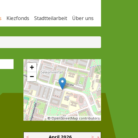
s
Kiezfonds
Stadtteilarbeit
Über uns
+
−
© OpenStreetMap contributors
<
April
2026
>
»