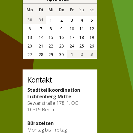
Mo
Di
Mi
Do
Fr
Sa
So
30
31
1
2
3
4
5
6
7
8
9
10
11
12
13
14
15
16
17
18
19
20
21
22
23
24
25
26
1
2
3
27
28
29
30
Kontakt
Stadtteilkoordination
Lichtenberg Mitte
Sewanstraße 178, 1. OG
10319 Berlin
Bürozeiten
Montag bis Freitag