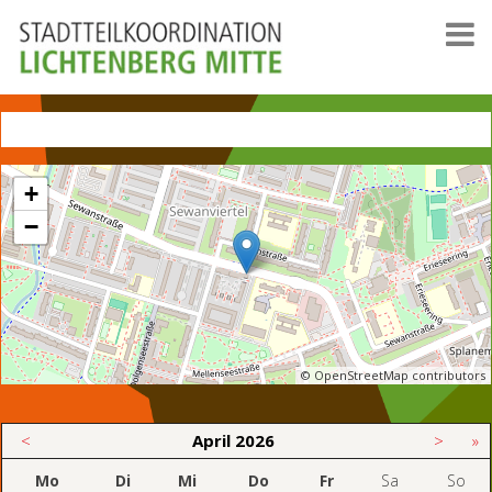
+
−
© OpenStreetMap contributors
<
April
2026
>
»
Mo
Di
Mi
Do
Fr
Sa
So