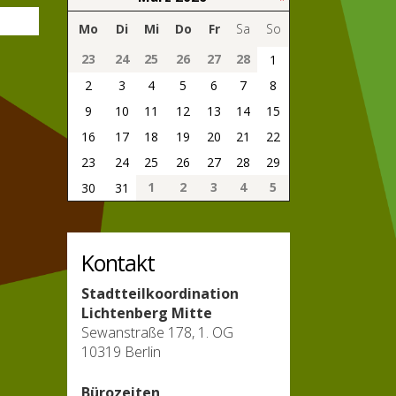
Mo
Di
Mi
Do
Fr
Sa
So
23
24
25
26
27
28
1
2
3
4
5
6
7
8
9
10
11
12
13
14
15
16
17
18
19
20
21
22
23
24
25
26
27
28
29
1
2
3
4
5
30
31
Kontakt
Stadtteilkoordination
Lichtenberg Mitte
Sewanstraße 178, 1. OG
10319 Berlin
Bürozeiten