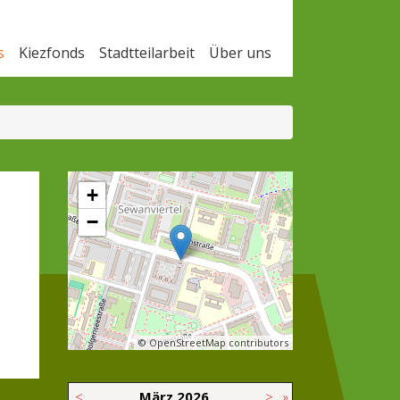
s
Kiezfonds
Stadtteilarbeit
Über uns
+
−
© OpenStreetMap contributors
<
März
2026
>
»