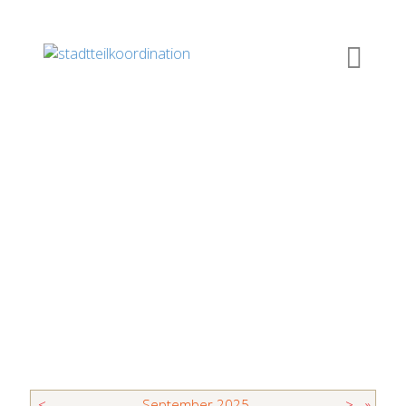
<
September
2025
>
»