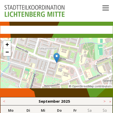
+
−
© OpenStreetMap contributors
<
September
2025
>
»
Mo
Di
Mi
Do
Fr
Sa
So