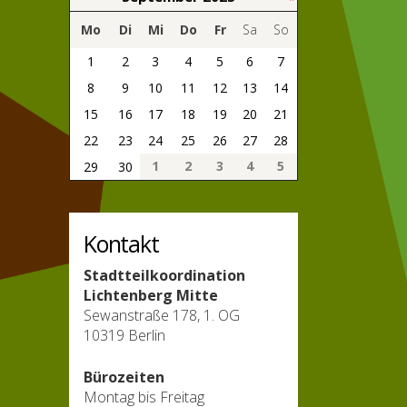
Mo
Di
Mi
Do
Fr
Sa
So
1
2
3
4
5
6
7
8
9
10
11
12
13
14
15
16
17
18
19
20
21
22
23
24
25
26
27
28
1
2
3
4
5
29
30
Kontakt
Stadtteilkoordination
Lichtenberg Mitte
Sewanstraße 178, 1. OG
10319 Berlin
Bürozeiten
Montag bis Freitag