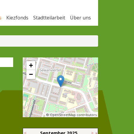
s
Kiezfonds
Stadtteilarbeit
Über uns
+
−
© OpenStreetMap contributors
<
September
2025
>
»