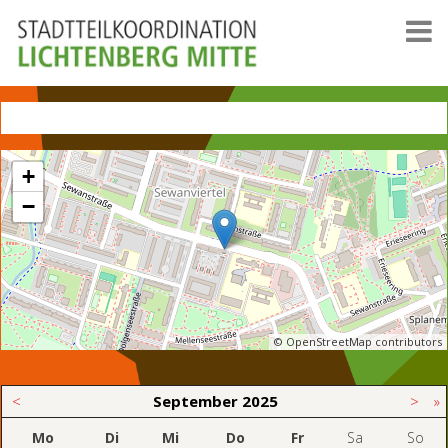
+
−
© OpenStreetMap contributors
<
September
2025
>
»
Mo
Di
Mi
Do
Fr
Sa
So