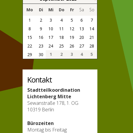
Mo
Di
Mi
Do
Fr
Sa
So
1
2
3
4
5
6
7
8
9
10
11
12
13
14
15
16
17
18
19
20
21
22
23
24
25
26
27
28
1
2
3
4
5
29
30
Kontakt
Stadtteilkoordination
Lichtenberg Mitte
Sewanstraße 178, 1. OG
10319 Berlin
Bürozeiten
Montag bis Freitag