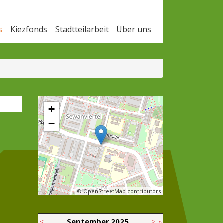
s
Kiezfonds
Stadtteilarbeit
Über uns
+
−
© OpenStreetMap contributors
<
September
2025
>
»