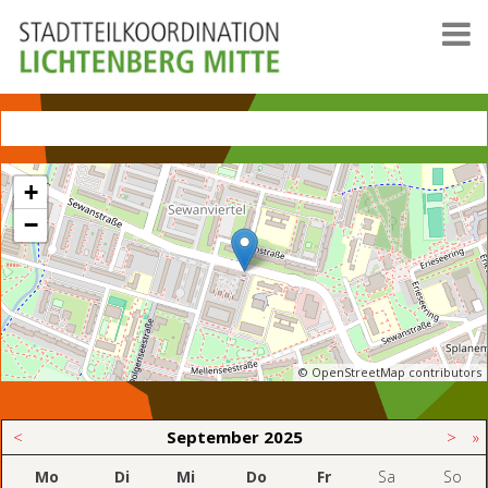
+
−
© OpenStreetMap contributors
<
September
2025
>
»
Mo
Di
Mi
Do
Fr
Sa
So