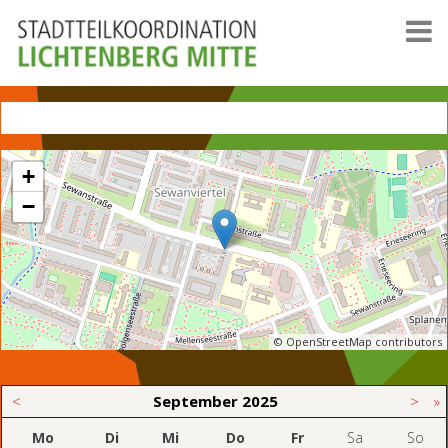
+
−
© OpenStreetMap contributors
<
September
2025
>
»
Mo
Di
Mi
Do
Fr
Sa
So