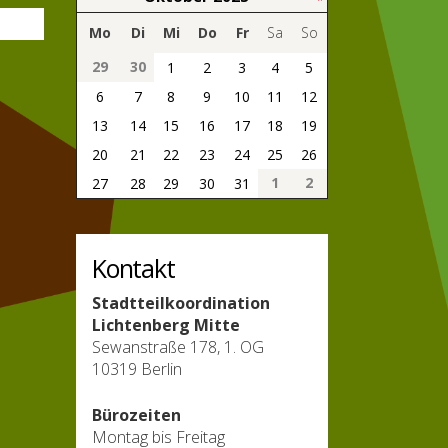
Mo
Di
Mi
Do
Fr
Sa
So
29
30
1
2
3
4
5
6
7
8
9
10
11
12
13
14
15
16
17
18
19
20
21
22
23
24
25
26
1
2
27
28
29
30
31
Kontakt
Stadtteilkoordination
Lichtenberg Mitte
Sewanstraße 178, 1. OG
10319 Berlin
Bürozeiten
Montag bis Freitag