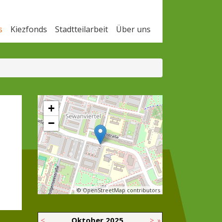
s
Kiezfonds
Stadtteilarbeit
Über uns
+
−
© OpenStreetMap contributors
<
Oktober
2025
>
»